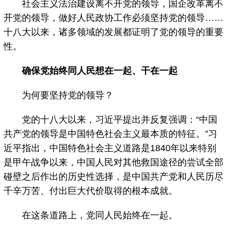
社会主义法治建设离不开党的领导，国企改革离不
开党的领导，做好人民政协工作必须坚持党的领导……
十八大以来，诸多领域的发展都证明了党的领导的重要
性。
确保党始终同人民想在一起、干在一起
为何要坚持党的领导？
党的十八大以来，习近平提出并反复强调：“中国
共产党的领导是中国特色社会主义最本质的特征。”习
近平指出，中国特色社会主义道路是1840年以来特别
是甲午战争以来，中国人民对其他救国途径的尝试全部
碰壁之后作出的历史性选择，是中国共产党和人民历尽
千辛万苦、付出巨大代价取得的根本成就。
在这条道路上，党同人民始终在一起。