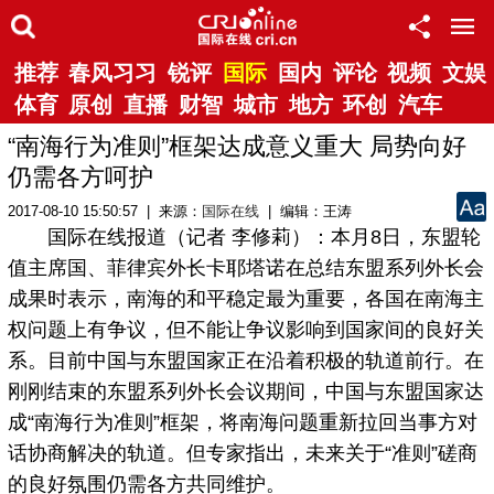
推荐
春风习习
锐评
国际
国内
评论
视频
文娱
体育
原创
直播
财智
城市
地方
环创
汽车
“南海行为准则”框架达成意义重大 局势向好
仍需各方呵护
2017-08-10 15:50:57 | 来源：
国际在线
| 编辑：王涛
国际在线报道（记者 李修莉）：本月8日，东盟轮
值主席国、菲律宾外长卡耶塔诺在总结东盟系列外长会
成果时表示，南海的和平稳定最为重要，各国在南海主
权问题上有争议，但不能让争议影响到国家间的良好关
系。目前中国与东盟国家正在沿着积极的轨道前行。在
刚刚结束的东盟系列外长会议期间，中国与东盟国家达
成“南海行为准则”框架，将南海问题重新拉回当事方对
话协商解决的轨道。但专家指出，未来关于“准则”磋商
的良好氛围仍需各方共同维护。