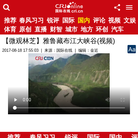
推荐
春风习习
锐评
国际
国内
评论
视频
文娱
体育
原创
直播
财智
城市
地方
环创
汽车
【微观林芝】雅鲁藏布江大峡谷(视频)
2017-08-18 17:55:03 | 来源：国际在线 | 编辑：金近
推荐
春风习习
锐评
国际
国内
评