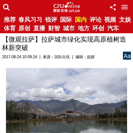
推荐
春风习习
锐评
国际
国内
评论
视频
文娱
体育
原创
直播
财智
城市
地方
环创
汽车
【微观拉萨】拉萨城市绿化实现高原植树造
林新突破
2017-08-24 10:09:24 | 来源：
国际在线
| 编辑：赵妍