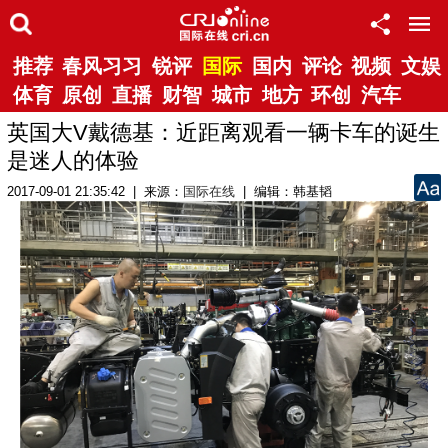
推荐
春风习习
锐评
国际
国内
评论
视频
文娱
体育
原创
直播
财智
城市
地方
环创
汽车
英国大V戴德基：近距离观看一辆卡车的诞生
是迷人的体验
2017-09-01 21:35:42 | 来源：
国际在线
| 编辑：韩基韬