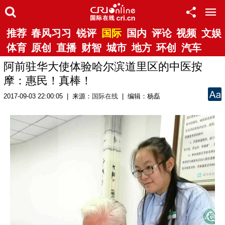
推荐
春风习习
锐评
国际
国内
评论
视频
文娱
体育
原创
直播
财智
城市
地方
环创
汽车
阿前驻华大使体验哈尔滨道里区的中医按
摩：惠民！真棒！
2017-09-03 22:00:05 | 来源：
国际在线
| 编辑：杨磊