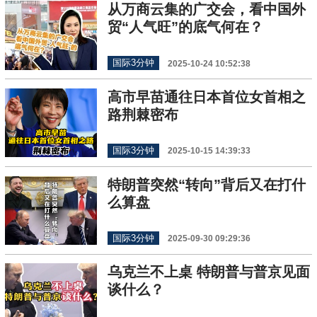
从万商云集的广交会，看中国外
贸“人气旺”的底气何在？
国际3分钟
2025-10-24 10:52:38
高市早苗通往日本首位女首相之
路荆棘密布
国际3分钟
2025-10-15 14:39:33
特朗普突然“转向”背后又在打什
么算盘
国际3分钟
2025-09-30 09:29:36
乌克兰不上桌 特朗普与普京见面
谈什么？