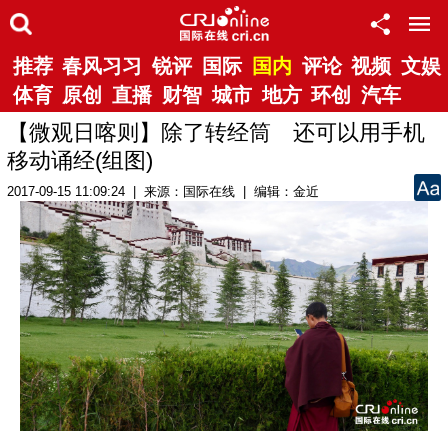
推荐
春风习习
锐评
国际
国内
评论
视频
文娱
体育
原创
直播
财智
城市
地方
环创
汽车
【微观日喀则】除了转经筒 还可以用手机
移动诵经(组图)
2017-09-15 11:09:24 | 来源：国际在线 | 编辑：金近