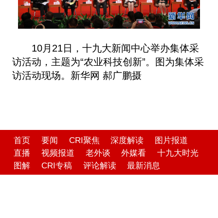
10月21日，十九大新闻中心举办集体采
访活动，主题为“农业科技创新”。图为集体采
访活动现场。新华网 郝广鹏摄
首页
要闻
CRI聚焦
深度解读
图片报道
直播
视频报道
老外谈
外媒看
十九大时光
图解
CRI专稿
评论解读
最新消息