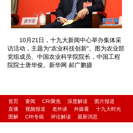
10月21日，十九大新闻中心举办集体采
访活动，主题为“农业科技创新”。图为农业部
党组成员、中国农业科学院院长，中国工程
院院士唐华俊。新华网 郝广鹏摄
首页
要闻
CRI聚焦
深度解读
图片报道
直播
视频报道
老外谈
外媒看
十九大时光
图解
CRI专稿
评论解读
最新消息