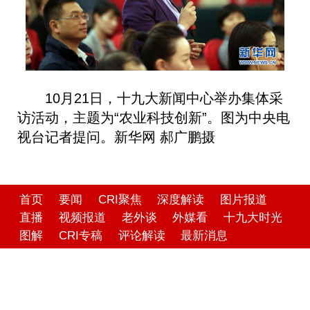
10月21日，十九大新闻中心举办集体采
访活动，主题为“农业科技创新”。图为中央电
视台记者提问。新华网 郝广鹏摄
首页
要闻
CRI聚焦
深度解读
图片报道
直播
视频报道
老外谈
外媒看
十九大时光
图解
CRI专稿
评论解读
最新消息