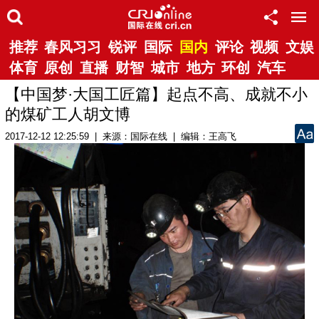
推荐
春风习习
锐评
国际
国内
评论
视频
文娱
体育
原创
直播
财智
城市
地方
环创
汽车
【中国梦·大国工匠篇】起点不高、成就不小
的煤矿工人胡文博
2017-12-12 12:25:59 | 来源：国际在线 | 编辑：王高飞