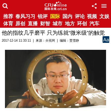
推荐
春风习习
锐评
国际
国内
评论
视频
文娱
体育
原创
直播
财智
城市
地方
环创
汽车
他的指纹几乎磨平 只为练就“微米级”的触觉
2017-12-14 11:33:11 | 来源：
央视网
| 编辑：贾雪静