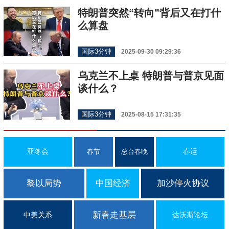
特朗普突然“转向”背后又在打什
么算盘
国际3分钟
2025-09-30 09:29:36
乌克兰不上桌 特朗普与普京见面
谈什么？
国际3分钟
2025-08-15 17:31:35
亚冬会
春运
春节
总台春晚
黎以局势
中国经济
加沙停火协议
新春走基层
中美关系
达沃斯论坛