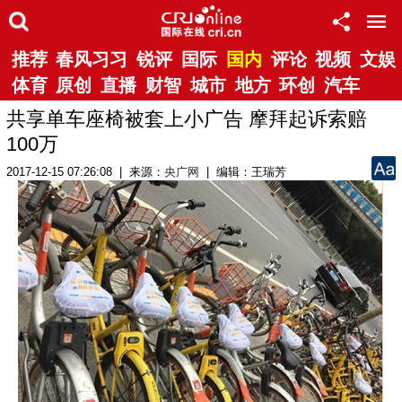
推荐
春风习习
锐评
国际
国内
评论
视频
文娱
体育
原创
直播
财智
城市
地方
环创
汽车
共享单车座椅被套上小广告 摩拜起诉索赔
100万
2017-12-15 07:26:08 | 来源：
央广网
| 编辑：王瑞芳