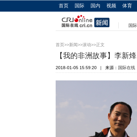
首页
国际
国内
视频
体育
国际
>>
>>
>>正文
首页
新闻
滚动
【我的非洲故事】李新烽
2018-01-05 15:59:20
|
来源：
国际在线