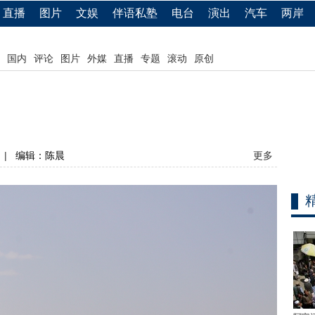
直播
图片
文娱
伴语私塾
电台
演出
汽车
两岸
国内
评论
图片
外媒
直播
专题
滚动
原创
|
编辑：陈晨
更多