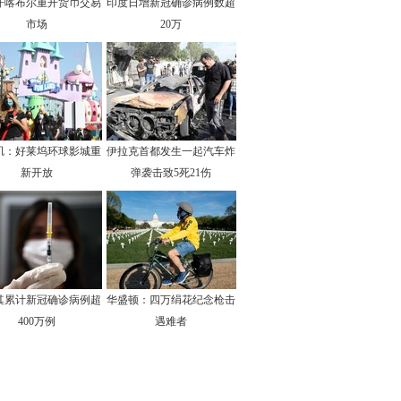
汗喀布尔重开货币交易
印度日增新冠确诊病例数超
市场
20万
矶：好莱坞环球影城重
伊拉克首都发生一起汽车炸
新开放
弹袭击致5死21伤
其累计新冠确诊病例超
华盛顿：四万绢花纪念枪击
400万例
遇难者