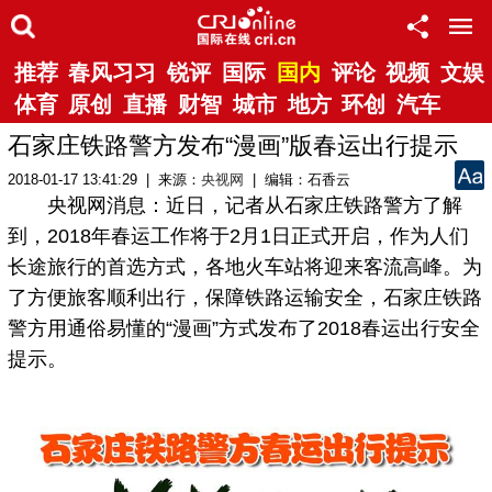
推荐
春风习习
锐评
国际
国内
评论
视频
文娱
体育
原创
直播
财智
城市
地方
环创
汽车
石家庄铁路警方发布“漫画”版春运出行提示
2018-01-17 13:41:29 | 来源：
央视网
| 编辑：石香云
央视网消息：近日，记者从石家庄铁路警方了解
到，2018年春运工作将于2月1日正式开启，作为人们
长途旅行的首选方式，各地火车站将迎来客流高峰。为
了方便旅客顺利出行，保障铁路运输安全，石家庄铁路
警方用通俗易懂的“漫画”方式发布了2018春运出行安全
提示。