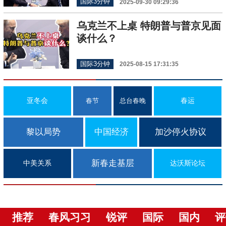
国际3分钟
2025-09-30 09:29:36
乌克兰不上桌 特朗普与普京见面
谈什么？
国际3分钟
2025-08-15 17:31:35
亚冬会
春运
春节
总台春晚
黎以局势
中国经济
加沙停火协议
新春走基层
中美关系
达沃斯论坛
推荐
春风习习
锐评
国际
国内
评