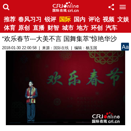
推荐
春风习习
锐评
国际
国内
评论
视频
文娱
体育
原创
直播
财智
城市
地方
环创
汽车
“欢乐春节---大美不言 国舞集萃”惊艳华沙
2018-01-30 22:00:58 | 来源：
国际在线
| 编辑：杨玉国