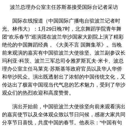
波兰总理办公室主任苏斯基接受国际台记者采访
国际在线报道（中国国际广播电台驻波兰记者时
光、林伟大）：1月29日晚7时，北京舞蹈学院青年舞
团“欢乐春节”巡演团在波兰华沙国家大剧院上演了精彩
绝伦的中国舞蹈经典，《大美不言 国舞集萃》。当晚
前来观演的嘉宾有中国驻波兰大使徐坚、波兰副参议长
玛利亚·科茨、波兰三军总司令雅罗斯瓦夫·米卡、波总
理办公室主任马莱克·苏斯基等政府官员以及华人华侨
和华沙民众。演出既透射出了浓郁的中国传统文化，又
传达出了极富中国现当代气息的艺术魅力，受到了华沙
观众们的热烈欢迎和高度赞誉。
演出开始前，中国驻波兰大使徐坚向前来观看演出
的嘉宾使节以及全体观众致以节日问候，感谢大家共同
分享节日喜悦，共度中国的春节。他表示：“中国有句