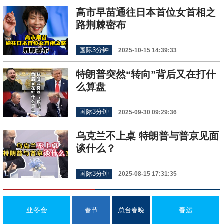
高市早苗通往日本首位女首相之
路荆棘密布
国际3分钟
2025-10-15 14:39:33
特朗普突然“转向”背后又在打什
么算盘
国际3分钟
2025-09-30 09:29:36
乌克兰不上桌 特朗普与普京见面
谈什么？
国际3分钟
2025-08-15 17:31:35
亚冬会
春运
春节
总台春晚