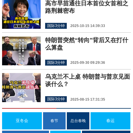
高市早苗通往日本首位女首相之
路荆棘密布
国际3分钟
2025-10-15 14:39:33
特朗普突然“转向”背后又在打什
么算盘
国际3分钟
2025-09-30 09:29:36
乌克兰不上桌 特朗普与普京见面
谈什么？
国际3分钟
2025-08-15 17:31:35
亚冬会
春运
春节
总台春晚