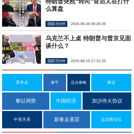
特朗普突然“转向”背后又在打什
么算盘
国际3分钟
2025-09-30 09:29:36
乌克兰不上桌 特朗普与普京见面
谈什么？
国际3分钟
2025-08-15 17:31:35
亚冬会
春运
春节
总台春晚
黎以局势
中国经济
加沙停火协议
新春走基层
中美关系
达沃斯论坛