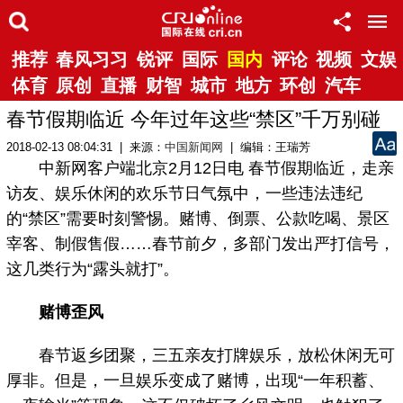
推荐
春风习习
锐评
国际
国内
评论
视频
文娱
体育
原创
直播
财智
城市
地方
环创
汽车
春节假期临近 今年过年这些“禁区”千万别碰
2018-02-13 08:04:31 | 来源：
中国新闻网
| 编辑：王瑞芳
中新网客户端北京2月12日电 春节假期临近，走亲
访友、娱乐休闲的欢乐节日气氛中，一些违法违纪
的“禁区”需要时刻警惕。赌博、倒票、公款吃喝、景区
宰客、制假售假……春节前夕，多部门发出严打信号，
这几类行为“露头就打”。
赌博歪风
春节返乡团聚，三五亲友打牌娱乐，放松休闲无可
厚非。但是，一旦娱乐变成了赌博，出现“一年积蓄、