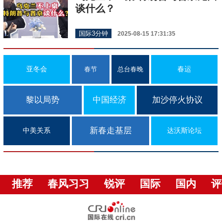
谈什么？
国际3分钟
2025-08-15 17:31:35
亚冬会
春运
春节
总台春晚
黎以局势
中国经济
加沙停火协议
新春走基层
中美关系
达沃斯论坛
推荐
春风习习
锐评
国际
国内
评