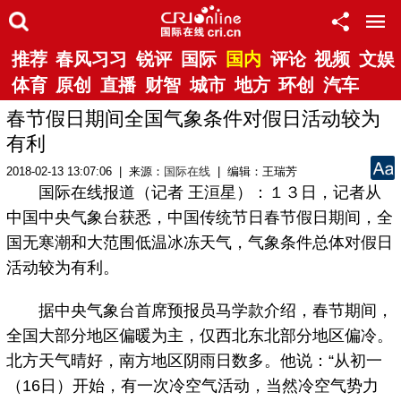
推荐
春风习习
锐评
国际
国内
评论
视频
文娱
体育
原创
直播
财智
城市
地方
环创
汽车
春节假日期间全国气象条件对假日活动较为
有利
2018-02-13 13:07:06 | 来源：
国际在线
| 编辑：王瑞芳
国际在线报道（记者 王洹星）：１３日，记者从
中国中央气象台获悉，中国传统节日春节假日期间，全
国无寒潮和大范围低温冰冻天气，气象条件总体对假日
活动较为有利。
据中央气象台首席预报员马学款介绍，春节期间，
全国大部分地区偏暖为主，仅西北东北部分地区偏冷。
北方天气晴好，南方地区阴雨日数多。他说：“从初一
（16日）开始，有一次冷空气活动，当然冷空气势力