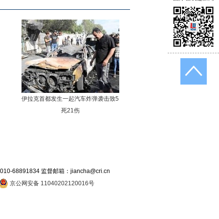
伊拉克首都发生一起汽车炸弹袭击致5
死21伤
891834 监督邮箱：jiancha@cri.cn
京公网安备 11040202120016号