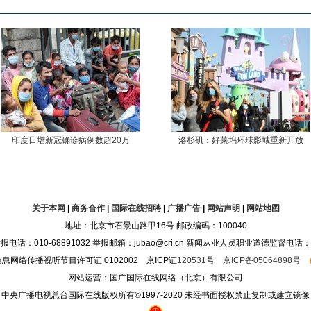
印度日增新冠确诊病例数超20万
洛杉矶：好莱坞环球影城重新开放
关于本网
|
商务合作
|
国际在线招聘
|
广播广告
|
网站声明
|
网站地图
地址：北京市石景山路甲16号 邮政编码：100040
10-68891032 举报邮箱：jubao@cri.cn 新闻从业人员职业道德监督电话：010-68
息网络传播视听节目许可证 0102002 京ICP证
120531
号
京ICP备05064898号
网站运营：国广国际在线网络（北京）有限公司
中央广播电视总台国际在线版权所有©1997-2020 未经书面授权禁止复制或建立镜像