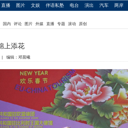
直播
图片
文娱
伴语私塾
电台
演出
汽车
两岸
国内
评论
图片
外媒
直播
专题
滚动
原创
锦上添花
|
编辑：邓晨曦