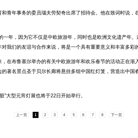
青年事务的委员瑙夫劳契奇出席了招待会。他在致词时说，在
一年，因为它不仅是中欧旅游年，同时也是欧洲文化遗产年。
年对我们的友谊与合作来说，将是一个具有重要意义和丰富多彩的
在布鲁塞尔举办的有关中欧旅游年和欢乐春节的活动正在渐入
边的著名景点圣于贝尔长廊将悬挂多组中国红灯笼，营造出中国
脏”大型元宵灯展也将于22日开始举行。
上一页
1
2
3
4
5
6
7
8
下一页