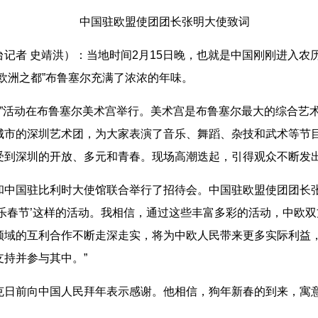
中国驻欧盟使团团长张明大使致词
者 史靖洪）：当地时间2月15日晚，也就是中国刚刚进入农
“欧洲之都”布鲁塞尔充满了浓浓的年味。
”活动在布鲁塞尔美术宫举行。美术宫是布鲁塞尔最大的综合艺术
城市的深圳艺术团，为大家表演了音乐、舞蹈、杂技和武术等节
受到深圳的开放、多元和青春。现场高潮迭起，引得观众不断发
国驻比利时大使馆联合举行了招待会。中国驻欧盟使团团长张明
乐春节’这样的活动。我相信，通过这些丰富多彩的活动，中欧
领域的互利合作不断走深走实，将为中欧人民带来更多实际利益
持并参与其中。”
前向中国人民拜年表示感谢。他相信，狗年新春的到来，寓意