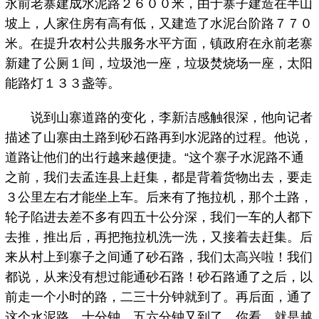
永前老寨建成水泥路２６００米，由于寨子建造在半山
坡上，人家住房有高有低，又建造了水泥台阶路７７０
米。在提升农村公共服务水平方面，镇政府在永前老寨
新建了公厕１间，垃圾池一座，垃圾焚烧场一座，太阳
能路灯１３３盏等。
说到山寨道路的变化，李新洁感触很深，他向记者
描述了山寨由土路到砂石路再到水泥路的过程。他说，
道路让他们的出行越来越便捷。“这个寨子水泥路不通
之前，我们去孟连县上赶集，都是背着货物出去，要走
３公里左右才能坐上车。后来有了拖拉机，那个土路，
轮子陷进去差不多有四五十公分深，我们一车的人都下
去推，推出后，再把拖拉机洗一洗，又接着去赶集。后
来从村上到寨子之间通了砂石路，我们太高兴啦！我们
都说，从来没有想过能通砂石路！砂石路通了之后，以
前走一个小时的路，二三十分钟就到了。再后面，通了
这个水泥路，十分钟、五六分钟又到了，你看，就是越