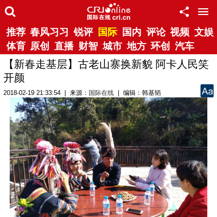
推荐
春风习习
锐评
国际
国内
评论
视频
文娱
体育
原创
直播
财智
城市
地方
环创
汽车
【新春走基层】古老山寨换新貌 阿卡人民笑
开颜
2018-02-19 21:33:54 | 来源：
国际在线
| 编辑：韩基韬