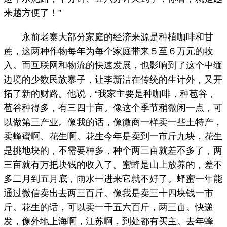
来越方便了！”
永前老寨大部分家庭的经济来源是种植咖啡和甘
蔗，这两种作物每年为每个家庭带来５至６万元的收
入。而互联网和物流的快速发展，也影响到了这个中缅
边境的少数民族寨子，让李新洁在传统的生计外，又开
拓了新的财路。他说，“我家主要是种咖啡，种苞谷，
苞谷种得多，有三四十亩。像这个季节稍微闲一点，可
以做第三产业。像我的话，像微商一样卖一些土特产，
卖蜂蜜啊、花生啊。花生今年是卖到一市斤九块，花生
是挑地块的，不需要种多，种个两三亩就差不多了，两
三亩就有万把块钱的收入了。蜜蜂是山上放养的，差不
多二月到五月底，雨水一进来它就不好了。蜂蜜一年能
通过微信卖出去两三百斤。像我是卖三十四块钱一市
斤。花生的话，可以卖一千五六百斤，两三亩。快递
发，像外地上海啊，江苏啊，到处都有买主。去年蜂