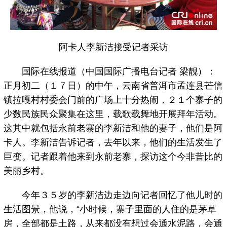
阿卡人李新洁接受记者采访
国际在线报道（中国国际广播电台记者 梁靓）：
正月初二（１７日）的中午，云南省普洱市孟连县芒信
镇拉嘎村村委会门前的广场上十分热闹，２１个寨子的
少数民族民众聚集在这里，载歌载舞地开展拜年活动。
这其中就包括永前老寨的李新洁和他的妻子，他们是阿
卡人。李新洁告诉记者，去年以来，他们的生活发生了
巨变。记者跟着他来到永前老寨，探访这个今非昔比的
美丽乡村。
今年３５岁的李新洁边走边向记者回忆了他儿时的
生活图景，他说，“小时候，寨子里面的人住的是茅草
房，全部都是土路，从来都没有想过会通水泥路，会通