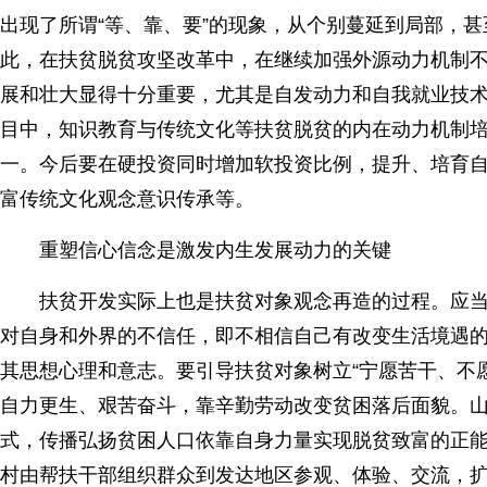
出现了所谓“等、靠、要”的现象，从个别蔓延到局部，
此，在扶贫脱贫攻坚改革中，在继续加强外源动力机制
展和壮大显得十分重要，尤其是自发动力和自我就业技
目中，知识教育与传统文化等扶贫脱贫的内在动力机制
一。今后要在硬投资同时增加软投资比例，提升、培育
富传统文化观念意识传承等。
重塑信心信念是激发内生发展动力的关键
扶贫开发实际上也是扶贫对象观念再造的过程。应当看
对自身和外界的不信任，即不相信自己有改变生活境遇
其思想心理和意志。要引导扶贫对象树立“宁愿苦干、不愿
自力更生、艰苦奋斗，靠辛勤劳动改变贫困落后面貌。山
式，传播弘扬贫困人口依靠自身力量实现脱贫致富的正
村由帮扶干部组织群众到发达地区参观、体验、交流，