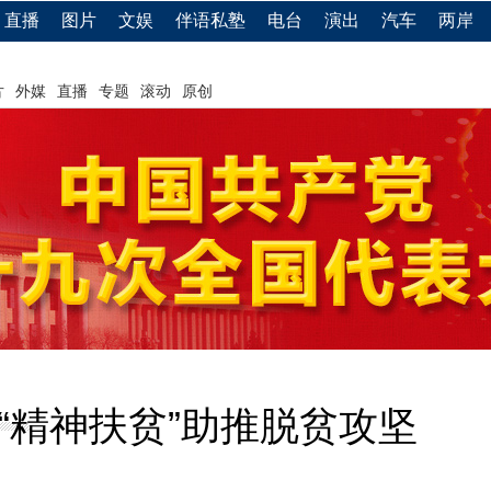
直播
图片
文娱
伴语私塾
电台
演出
汽车
两岸
片
外媒
直播
专题
滚动
原创
“精神扶贫”助推脱贫攻坚