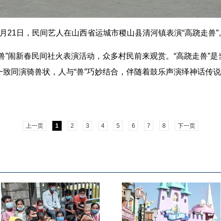
2月21日，民间艺人在山西省运城市稷山县清河镇表演“高跷走兽”
”闹新春民间社火表演活动，众多村民前来观赏。“高跷走兽”是
致同演骑兽状，人与“兽”巧妙结合，伴随着鼓乐声演绎神话传
上一页
1
2
3
4
5
6
7
8
下一页