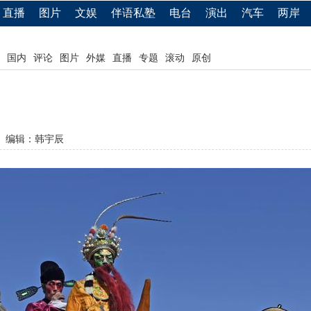
直播
图片
文娱
伴语私塾
电台
演出
汽车
两岸
国内
评论
图片
外媒
直播
专题
滚动
原创
编辑：韩宇辰