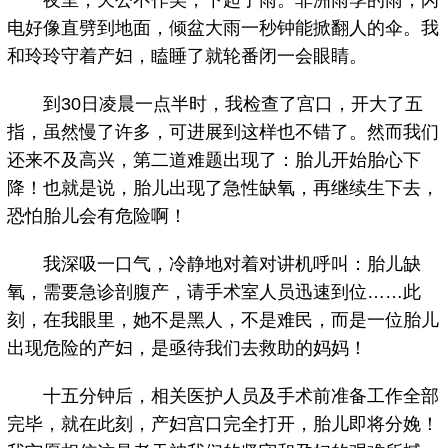
夜里，天公不作美，下起了雨。非洲雨季的雨，闪
电好像直劈到地面，倾盆大雨一秒钟能掀翻人的伞。我
和玲玲守着产妇，瞌睡了就轮番闭一会眼睛。
到30日凌晨一点半时，我检查了宫口，开大了五
指，虽然慢了许多，可进展到这样也不错了。然而我们
还来不及高兴，第二道难题出现了：胎儿开始胎心下
降！也就是说，胎儿出现了急性缺氧，再继续生下去，
恐怕胎儿会有危险啊！
我深吸一口气，冷静地对着对讲机呼叫：胎儿缺
氧，需要急诊剖腹产，请手术室人员迅速到位……此
刻，在我眼里，她不是黑人，不是难民，而是一位胎儿
出现危险的产妇，是亟待我们去救助的妈妈！
十五分钟后，相关医护人员及手术前准备工作全部
完毕，就在此刻，产妇宫口完全打开，胎儿即将分娩！