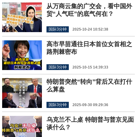
从万商云集的广交会，看中国外
贸“人气旺”的底气何在？
国际3分钟
2025-10-24 10:52:38
高市早苗通往日本首位女首相之
路荆棘密布
国际3分钟
2025-10-15 14:39:33
特朗普突然“转向”背后又在打什
么算盘
国际3分钟
2025-09-30 09:29:36
乌克兰不上桌 特朗普与普京见面
谈什么？