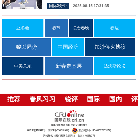
国际3分钟
2025-08-15 17:31:35
亚冬会
春运
春节
总台春晚
黎以局势
中国经济
加沙停火协议
新春走基层
中美关系
达沃斯论坛
推荐
春风习习
锐评
国际
国内
评
网络传播视听节目许可证 0102006
京ICP证120531号
京ICP备05064898号
京公网安备 11040102700187号
网站运营：国广国际在线网络（北京）有限公司