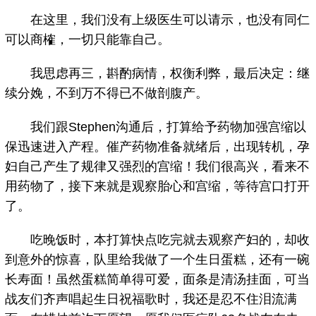
在这里，我们没有上级医生可以请示，也没有同仁
可以商榷，一切只能靠自己。
我思虑再三，斟酌病情，权衡利弊，最后决定：继
续分娩，不到万不得已不做剖腹产。
我们跟Stephen沟通后，打算给予药物加强宫缩以
保迅速进入产程。催产药物准备就绪后，出现转机，孕
妇自己产生了规律又强烈的宫缩！我们很高兴，看来不
用药物了，接下来就是观察胎心和宫缩，等待宫口打开
了。
吃晚饭时，本打算快点吃完就去观察产妇的，却收
到意外的惊喜，队里给我做了一个生日蛋糕，还有一碗
长寿面！虽然蛋糕简单得可爱，面条是清汤挂面，可当
战友们齐声唱起生日祝福歌时，我还是忍不住泪流满