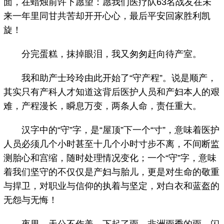
面，在蜡烛前许下愿望：愿我们医疗队63名战友在未
来一年里同甘共苦却开开心心，最后平安回家胜利凯
旋！
分完蛋糕，抹掉眼泪，我又匆匆赶向待产室。
我和助产士玲玲由此开始了“守产程”。说是顺产，
其实只有产科人才知道这背后医护人员和产妇本人的艰
难，产程漫长，瞬息万变，两条人命，责任重大。
汉字中的“守”字，是“屋顶”下一个“寸”，意味着医护
人员必须几个小时甚至十几个小时寸步不离，不间断监
测胎心和宫缩，随时处理情况变化；一个“守”字，意味
着我们坚守的不仅仅是产妇与胎儿，更是对生命的敬重
与捍卫，对职业与信仰的执着与坚定，对白衣和蓝盔的
无怨与无悔！