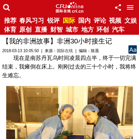
推荐
春风习习
锐评
国际
国内
评论
视频
文娱
体育
原创
直播
财智
城市
地方
环创
汽车
【我的非洲故事】非洲30小时接生记
2018-03-13 10:05:50 | 来源：
国际在线
| 编辑：陈晨
现在是南苏丹瓦乌时间凌晨四点半，终于一切完满
结束，我瘫倒在床上。刚刚过去的三十个小时，我将终
生难忘。