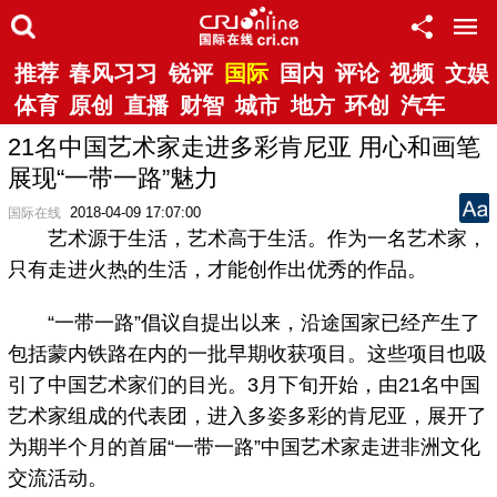
推荐
春风习习
锐评
国际
国内
评论
视频
文娱
体育
原创
直播
财智
城市
地方
环创
汽车
21名中国艺术家走进多彩肯尼亚 用心和画笔
展现“一带一路”魅力
2018-04-09 17:07:00
国际在线
艺术源于生活，艺术高于生活。作为一名艺术家，
只有走进火热的生活，才能创作出优秀的作品。
“一带一路”倡议自提出以来，沿途国家已经产生了
包括蒙内铁路在内的一批早期收获项目。这些项目也吸
引了中国艺术家们的目光。3月下旬开始，由21名中国
艺术家组成的代表团，进入多姿多彩的肯尼亚，展开了
为期半个月的首届“一带一路”中国艺术家走进非洲文化
交流活动。