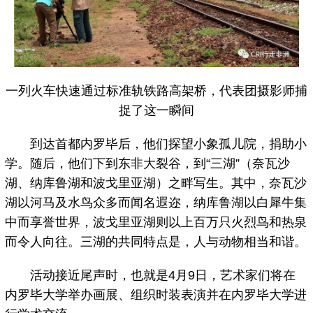
一列火车快速通过标准轨铁路高架桥，代表团摄影师捕
捉了这一瞬间
到达首都内罗毕后，他们探望小象孤儿院，捐助小
学。随后，他们下到东非大裂谷，到“三湖”（奈瓦沙
湖、纳库鲁湖和波戈里亚湖）之畔写生。其中，奈瓦沙
湖以河马及水鸟众多而闻名遐迩，纳库鲁湖以白犀牛集
中而享誉世界，波戈里亚湖则以上百万只火烈鸟和热泉
而令人向往。三湖的共同特点是，人与动物相当和谐。
活动接近尾声时，也就是4月9日，艺术家们将在
内罗毕大学举办画展、组织时装表演并在内罗毕大学进