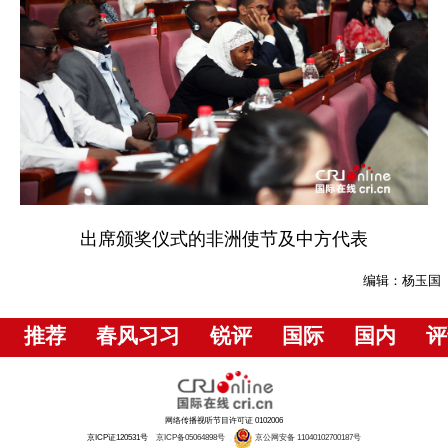
出席颁奖仪式的非洲使节及中方代表
编辑：杨玉国
推荐
春风习习
锐评
国际
国内
评
网络传播视听节目许可证 0102006
京ICP证120531号
京ICP备05064898号
京公网安备 11040102700187号