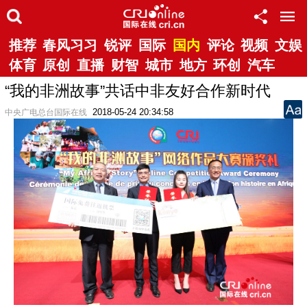
推荐
春风习习
锐评
国际
国内
评论
视频
文娱
体育
原创
直播
财智
城市
地方
环创
汽车
“我的非洲故事”共话中非友好合作新时代
2018-05-24 20:34:58
中央广电总台国际在线