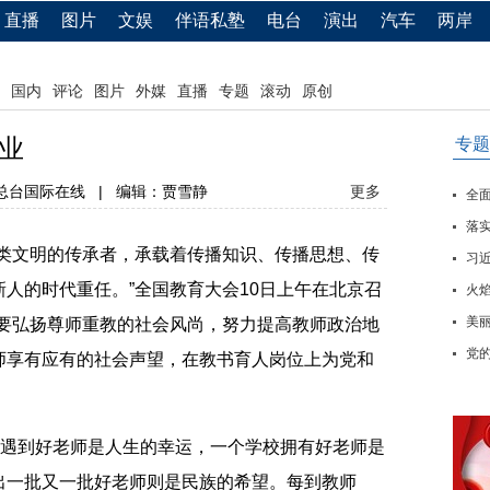
直播
图片
文娱
伴语私塾
电台
演出
汽车
两岸
国内
评论
图片
外媒
直播
专题
滚动
原创
业
专题
总台国际在线
|
编辑：贾雪静
更多
全
落实
文明的传承者，承载着传播知识、传播思想、传
习
人的时代重任。”全国教育大会10日上午在北京召
火
美
会要弘扬尊师重教的社会风尚，努力提高教师政治地
党
师享有应有的社会声望，在教书育人岗位上为党和
遇到好老师是人生的幸运，一个学校拥有好老师是
出一批又一批好老师则是民族的希望。每到教师