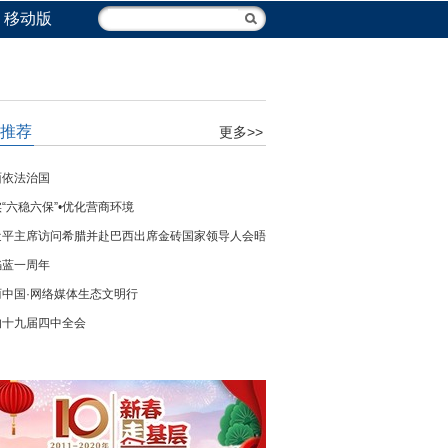
移动版
推荐
更多>>
面依法治国
“六稳六保”•优化营商环境
近平主席访问希腊并赴巴西出席金砖国家领导人会晤
焰蓝一周年
丽中国·网络媒体生态文明行
的十九届四中全会