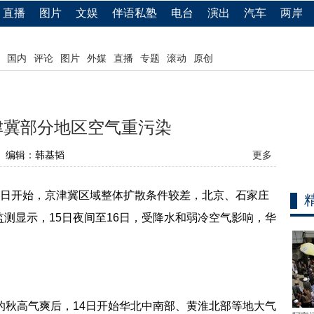
直播
图片
文娱
伴语私塾
电台
演出
汽车
两岸
国内
评论
图片
外媒
直播
专题
滚动
原创
津冀部分地区空气重污染
编辑：韩基韬
更多
4日开始，京津冀区域整体扩散条件较差，北京、石家庄
测显示，15日夜间至16日，受降水和弱冷空气影响，华
秋高气爽后，14日开始华北中南部、黄淮北部等地大气