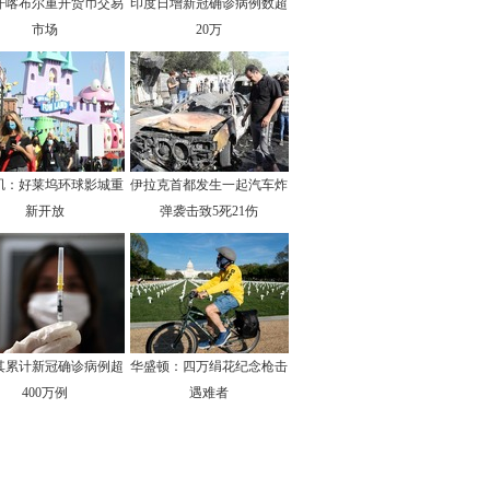
汗喀布尔重开货币交易
印度日增新冠确诊病例数超
市场
20万
矶：好莱坞环球影城重
伊拉克首都发生一起汽车炸
新开放
弹袭击致5死21伤
其累计新冠确诊病例超
华盛顿：四万绢花纪念枪击
400万例
遇难者