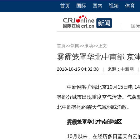
首页
国际
国内
视频
体育
国际
>>
>>
>>正文
首页
新闻
滚动
雾霾笼罩华北中南部 京
2018-10-15 04:32:38
|
来源：
|
中新网
中新网客户端北京10月15日电 1
等部分城市出现重度空气污染。气象监
北中部等地的霾天气减弱或消散。
雾霾
笼罩华北中南部地区
10月以来，在经历多日蓝天白云的