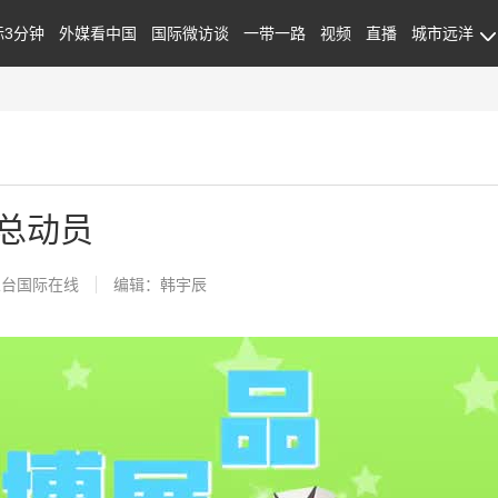
际3分钟
外媒看中国
国际微访谈
一带一路
视频
直播
城市远洋
总动员
总台国际在线
编辑：韩宇辰