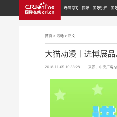
春风习习
国际
国际锐评
国
首页
>
滚动
> 正文
大猫动漫丨进博展品
2018-11-05 10:33:28
来源：中央广电