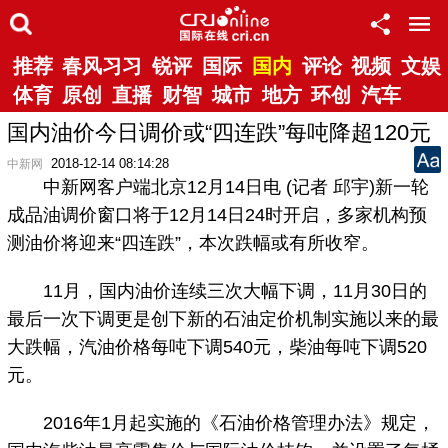
推荐
春风习习
锐评
国际
国内
评论
视频
文娱
体育
原创
直播
财智
城市
地方
环创
汽车
国内油价今日调价或“四连跌”每吨降超120元
2018-12-14 08:14:28
中新网
中新网客户端北京12月14日电 (记者 邱宇)新一轮
成品油调价窗口将于12月14日24时开启，多家机构预
测油价将迎来“四连跌”，本次跌幅或有所收窄。
11月，国内油价连续三次大幅下调，11月30日的
最后一次下调更是创下新的石油定价机制实施以来的最
大跌幅，汽油价格每吨下调540元，柴油每吨下调520
元。
2016年1月起实施的《石油价格管理办法》规定，