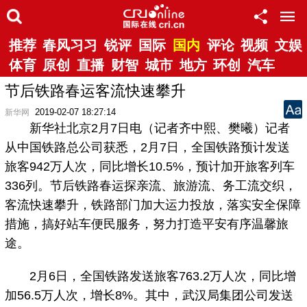
推荐
春风习习
锐评
国际
国内
评论
视频
文娱
体育
原创
直播
财智
城市
地方
环创
汽车
节后铁路春运客流快速攀升
2019-02-07 18:27:14
新华网
新华社北京2月7日电（记者齐中熙、樊曦）记者
从中国铁路总公司获悉，2月7日，全国铁路预计发送
旅客942万人次，同比增长10.5%，预计加开旅客列车
336列。节后铁路春运探亲流、旅游流、务工流交织，
客流快速攀升，铁路部门加大运力投放，落实安全保障
措施，搞好站车便民服务，努力打造平安有序温馨旅
途。
2月6日，全国铁路发送旅客763.2万人次，同比增
加56.5万人次，增长8%。其中，武汉局集团公司发送