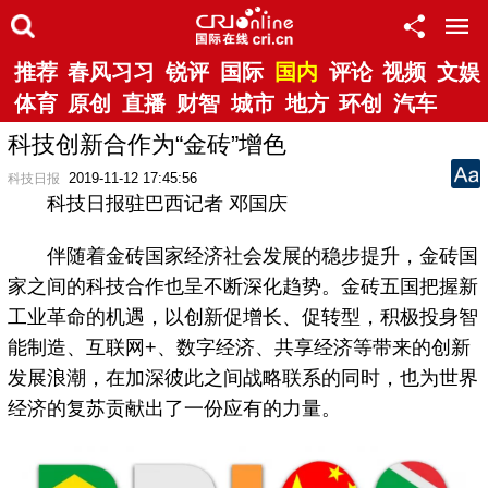
推荐
春风习习
锐评
国际
国内
评论
视频
文娱
体育
原创
直播
财智
城市
地方
环创
汽车
科技创新合作为“金砖”增色
2019-11-12 17:45:56
科技日报
科技日报驻巴西记者 邓国庆
伴随着金砖国家经济社会发展的稳步提升，金砖国
家之间的科技合作也呈不断深化趋势。金砖五国把握新
工业革命的机遇，以创新促增长、促转型，积极投身智
能制造、互联网+、数字经济、共享经济等带来的创新
发展浪潮，在加深彼此之间战略联系的同时，也为世界
经济的复苏贡献出了一份应有的力量。