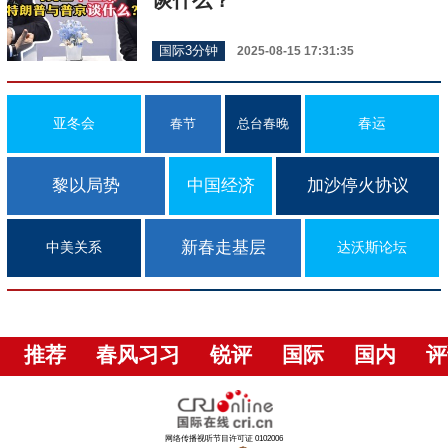
谈什么？
国际3分钟
2025-08-15 17:31:35
亚冬会
春运
春节
总台春晚
黎以局势
中国经济
加沙停火协议
新春走基层
中美关系
达沃斯论坛
推荐
春风习习
锐评
国际
国内
评
网络传播视听节目许可证 0102006