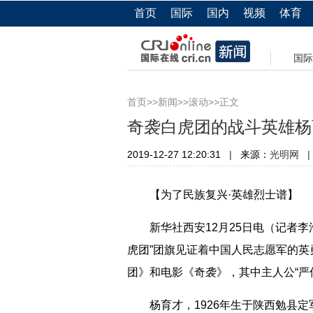
首页
国际
国内
视频
体育
国际
>>
>>
>>正文
首页
新闻
滚动
奇袭白虎团的战斗英雄杨
2019-12-27 12:20:31
|
来源：
|
光明网
【为了民族复兴·英雄烈士谱】
新华社西安12月25日电（记者李
虎团”团旗见证着中国人民志愿军的
团》和电影《奇袭》，其中主人公“严
杨育才，1926年生于陕西勉县定军