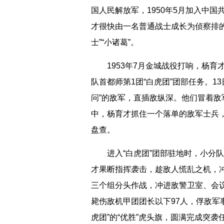
国人民解放军，1950年5月加入中国
才很快由一名普通战士成长为侦察排的
士”“小诸葛”。
1953年7月金城战役打响，杨育才
队首都师第1团“白虎团”团部任务。1
问”的敌军，直插敌纵深。他们冒着
中，杨育才抓住一个落单的敌军士兵
盘查。
进入“白虎团”团部驻地时，小分队
才果断指挥袭击，趁敌人慌乱之机，冲
三个组分头作战，冲进敌警卫室、会
毙伤敌机甲团团长以下97人，俘敌军
虎团”的“优胜”虎头旗，圆满完成突