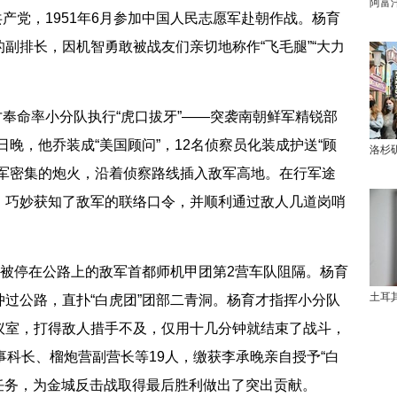
阿富
共产党，1951年6月参加中国人民志愿军赴朝作战。杨育
副排长，因机智勇敢被战友们亲切地称作“飞毛腿”“大力
奉命率小分队执行“虎口拔牙”——突袭南朝鲜军精锐部
3日晚，他乔装成“美国顾问”，12名侦察员化装成护送“顾
洛杉
敌军密集的炮火，沿着侦察路线插入敌军高地。在行军途
，巧妙获知了敌军的联络口令，并顺利通过敌人几道岗哨
被停在公路上的敌军首都师机甲团第2营车队阻隔。杨育
土耳
过公路，直扑“白虎团”团部二青洞。杨育才指挥小分队
议室，打得敌人措手不及，仅用十几分钟就结束了战斗，
事科长、榴炮营副营长等19人，缴获李承晚亲自授予“白
袭任务，为金城反击战取得最后胜利做出了突出贡献。