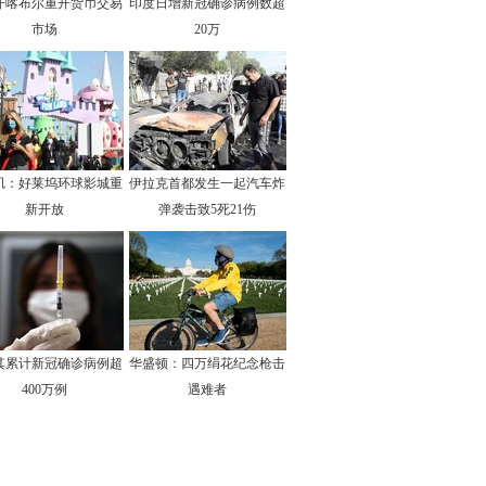
汗喀布尔重开货币交易
印度日增新冠确诊病例数超
市场
20万
矶：好莱坞环球影城重
伊拉克首都发生一起汽车炸
新开放
弹袭击致5死21伤
其累计新冠确诊病例超
华盛顿：四万绢花纪念枪击
400万例
遇难者