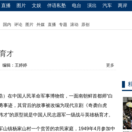
直播
图片
文娱
伴语私塾
电台
演出
汽车
两岸
国内
评论
图片
外媒
直播
专题
滚动
原创
育才
编辑：王婷婷
更多
浩）在中国人民革命军事博物馆，一面南朝鲜首都师“白
英勇事迹，其背后的故事被改编为现代京剧《奇袭白虎
伟才”的原型就是中国人民志愿军一级战斗英雄杨育才。
山镇杨家山村一个贫苦的农民家庭，1949年4月参加中