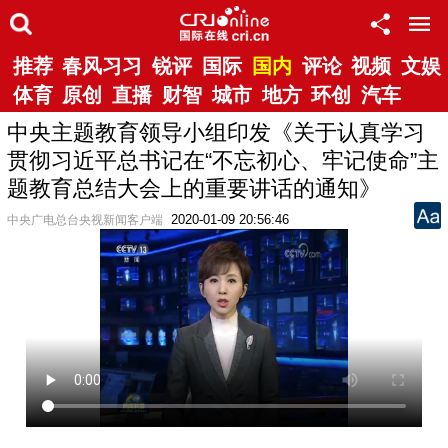
推荐
春风习习
锐评
国际
国内
评论
视频
文娱
体育
原创
直播
财智
城市
地方
环创
汽车
中央主题教育领导小组印发《关于认真学习
贯彻习近平总书记在“不忘初心、牢记使命”主
题教育总结大会上的重要讲话的通知》
2020-01-09 20:56:46
中央广电总台央视新闻客户端