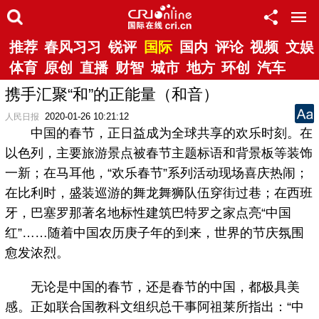
推荐
春风习习
锐评
国际
国内
评论
视频
文娱
体育
原创
直播
财智
城市
地方
环创
汽车
携手汇聚“和”的正能量（和音）
2020-01-26 10:21:12
人民日报
中国的春节，正日益成为全球共享的欢乐时刻。在
以色列，主要旅游景点被春节主题标语和背景板等装饰
一新；在马耳他，“欢乐春节”系列活动现场喜庆热闹；
在比利时，盛装巡游的舞龙舞狮队伍穿街过巷；在西班
牙，巴塞罗那著名地标性建筑巴特罗之家点亮“中国
红”……随着中国农历庚子年的到来，世界的节庆氛围
愈发浓烈。
无论是中国的春节，还是春节的中国，都极具美
感。正如联合国教科文组织总干事阿祖莱所指出：“中