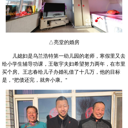
△亮堂的婚房
儿媳妇是乌兰浩特第一幼儿园的老师，寒假里又去
给小学生辅导功课，王敬宇夫妇希望努力两年，在市里
买个房。王志春给儿子办婚礼借了十几万，他的目标
是，“把债还完，就奔小康。”