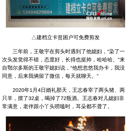
△建档立卡贫困户可免费剪发
三年前，王敬宇在剪头时遇到了他媳妇，“染了一
次头发觉得不错，态度好，长得也挺帅，哈哈哈。”来
自鄂尔多斯的王敬宇媳妇说，“他想忽悠我办卡，我没
同意，后来我俩留了微信，每天就聊天。”
2020年1月4日婚礼那天，王志春宰了两头猪、两
只羊，摆了32桌，喝掉了72瓶酒。王志春对儿媳妇非
常满意，老伴跟小丫头唠嗑时，耳朵都不聋了。