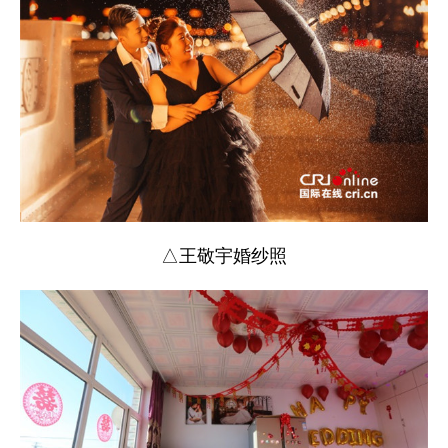
△王敬宇婚纱照