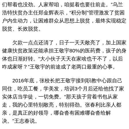
们帮着也没劲。人家帮咱，咱挺着也要往前走。”乌兰
浩特扶贫办主任郑金辉表示，“积分制”管理激发了贫困
户内生动力，让困难群众从思想上脱贫，最终实现稳定
脱贫、长效脱贫。
欠款一点点还清了，日子一天天敞亮了，加上国家
健康扶贫政策还能承担王敬宇80%的医药费，孩子的身
体也日渐好转。“大小伙子天天在家啥也干不了，以后
咋成家呀？”王敬宇的前途成了老两口最重的心事。
2016年底，张校长把王敬宇接到职教中心跟自己
同住，吃员工餐，学美发，培训3个月后还给他找了家
实体店当学徒，一切免费。“那天孩子背着书包从家
走，我的心里特别敞亮，特别得劲。张春利比亲人都
亲，是真正的好领导，哪旮沓有困难哪旮沓给解
决。”王志春说。