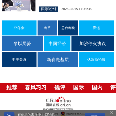
国际3分钟
2025-08-15 17:31:35
亚冬会
春运
春节
总台春晚
黎以局势
中国经济
加沙停火协议
新春走基层
中美关系
达沃斯论坛
推荐
春风习习
锐评
国际
国内
评
网络传播视听节目许可证 0102006
京ICP证120531号
京ICP备05064898号
京公网安备 11040102700187号
在信息的海洋中为您导航