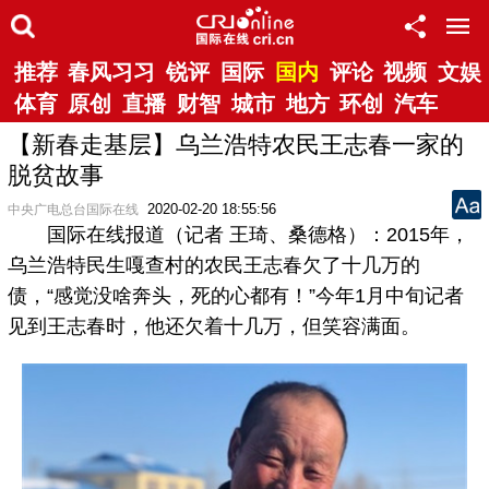
推荐
春风习习
锐评
国际
国内
评论
视频
文娱
体育
原创
直播
财智
城市
地方
环创
汽车
【新春走基层】乌兰浩特农民王志春一家的
脱贫故事
2020-02-20 18:55:56
中央广电总台国际在线
国际在线报道（记者 王琦、桑德格）：2015年，
乌兰浩特民生嘎查村的农民王志春欠了十几万的
债，“感觉没啥奔头，死的心都有！”今年1月中旬记者
见到王志春时，他还欠着十几万，但笑容满面。