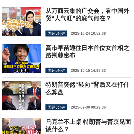
从万商云集的广交会，看中国外
贸“人气旺”的底气何在？
国际3分钟
2025-10-24 10:52:38
高市早苗通往日本首位女首相之
路荆棘密布
国际3分钟
2025-10-15 14:39:33
特朗普突然“转向”背后又在打什
么算盘
国际3分钟
2025-09-30 09:29:36
乌克兰不上桌 特朗普与普京见面
谈什么？