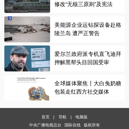
修改“无核三原则”及宪法
美能源企业运钻探设备赴格
陵兰岛 遭严正警告
爱尔兰政府派专机直飞迪拜
押解黑帮头目回国受审
全球媒体聚焦丨大白兔奶糖
包装走红西方社交媒体
首页
|
导航
|
电脑版
中央广播电视总台
国际在线
版权所有