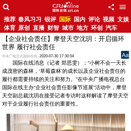
推荐
春风习习
锐评
国际
国内
评论
视频
文娱
体育
原创
直播
财智
城市
地方
环创
汽车
【企业社会责任】摩登天空沈玥：开启循环
世界 履行社会责任
2020-07-30 17:30:04
中央广电总台国际在线
国际在线消息（记者 郑思雯）：“小树不会一天长
成茂密的森林，‘草莓森林’的成长以及企业社会责任的
履行都需要持续的关注和努力。”在中央广播电视总台
国际在线主办“企业社会责任影像节巡展”活动中，摩登
天空副总裁沈玥在接受记者专访时这样解读了摩登天空
对于企业履行社会责任的重要性。