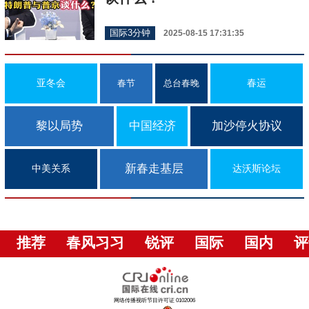
国际3分钟
2025-08-15 17:31:35
亚冬会
春运
春节
总台春晚
黎以局势
中国经济
加沙停火协议
新春走基层
中美关系
达沃斯论坛
推荐
春风习习
锐评
国际
国内
评
网络传播视听节目许可证 0102006