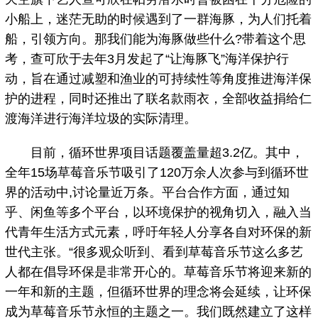
小船上，迷茫无助的时候遇到了一群海豚，为人们托着
船，引领方向。那我们能为海豚做些什么?带着这个思
考，查可欣于去年3月发起了“让海豚飞”海洋保护行
动，旨在通过减塑和渔业的可持续性等角度推进海洋保
护的进程，同时还推出了联名款雨衣，全部收益捐给仁
渡海洋进行海洋垃圾的实际清理。
目前，循环世界项目话题覆盖量超3.2亿。其中，
全年15场草莓音乐节吸引了120万余人次参与到循环世
界的活动中,讨论量近万条。平台合作方面，通过知
乎、闲鱼等多个平台，以环境保护的视角切入，融入当
代青年生活方式元素，呼吁年轻人分享各自对环保的新
世代主张。“很多观众听到、看到草莓音乐节这么多艺
人都在倡导环保是非常开心的。草莓音乐节将迎来新的
一年和新的主题，但循环世界的理念将会延续，让环保
成为草莓音乐节永恒的主题之一。我们既然建立了这样