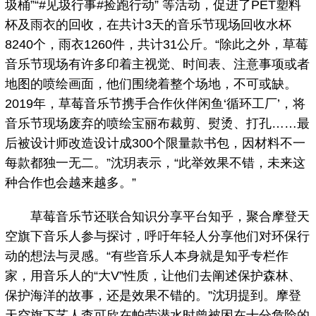
圾桶”“#见圾行事#捡跑行动” 等活动，促进了PET塑料
杯及雨衣的回收，在共计3天的音乐节现场回收水杯
8240个，雨衣1260件，共计31公斤。“除此之外，草莓
音乐节现场有许多印着主视觉、时间表、注意事项或者
地图的喷绘画面，他们围绕着整个场地，不可或缺。
2019年，草莓音乐节携手合作伙伴闲鱼‘循环工厂’，将
音乐节现场废弃的喷绘宝丽布裁剪、熨烫、打孔……最
后被设计师改造设计成300个限量款书包，因材料不一
每款都独一无二。”沈玥表示，“此举效果不错，未来这
种合作也会越来越多。”
草莓音乐节还联合知识分享平台知乎，聚合摩登天
空旗下音乐人参与探讨，呼吁年轻人分享他们对环保行
动的想法与灵感。“有些音乐人本身就是知乎专栏作
家，用音乐人的“大V”性质，让他们去阐述保护森林、
保护海洋的故事，还是效果不错的。”沈玥提到。摩登
天空旗下艺人查可欣在帕劳潜水时曾被困在十分危险的