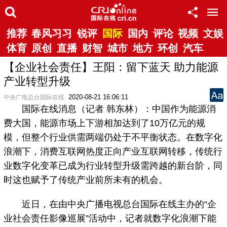
推荐
春风习习
锐评
国际
国内
评论
视频
文娱
体育
原创
直播
财智
城市
地方
环创
汽车
【企业社会责任】王阳：留下蓝天 助力能源
产业转型升级
2020-08-21 16:06:11
中央广电总台国际在线
国际在线消息（记者 韩东林）：中国作为能源消
费大国，能源市场上下游相加达到了10万亿元的规
模，但整个行业供需两端仍处于不平衡状态。在数字化
浪潮下，消费互联网热度正向产业互联网转移，传统行
业数字化变革已成为行业转型升级需跨越的新台阶，同
时这也赋予了传统产业前所未有的机会。
近日，在由中央广播电视总台国际在线主办的“企
业社会责任影像巡展”活动中，记者就数字化浪潮下能