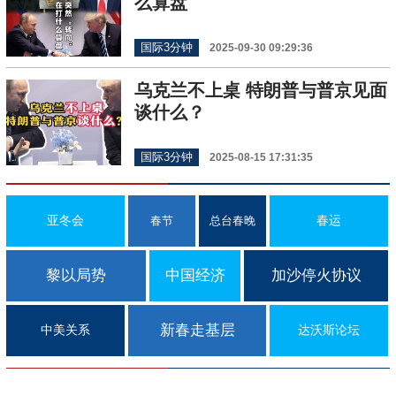
么算盘
国际3分钟
2025-09-30 09:29:36
乌克兰不上桌 特朗普与普京见面
谈什么？
国际3分钟
2025-08-15 17:31:35
亚冬会
春运
春节
总台春晚
黎以局势
中国经济
加沙停火协议
新春走基层
中美关系
达沃斯论坛