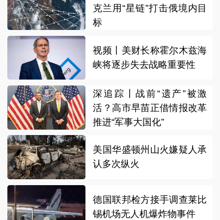
克兰用“星链”打击俄境内目
标
视频丨美财长称霍尔木兹海
峡将逐步失去战略重要性
深追踪丨战前“遗产”被激
活？高市早苗正借情报改革
推进“军事大国化”
美国华盛顿州山火嫌疑人承
认多次纵火
德国联邦检方接手调查莱比
锡机场无人机爆炸物事件