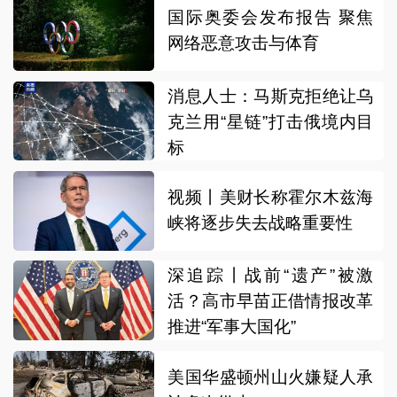
国际奥委会发布报告 聚焦
网络恶意攻击与体育
消息人士：马斯克拒绝让乌
克兰用“星链”打击俄境内目
标
视频丨美财长称霍尔木兹海
峡将逐步失去战略重要性
深追踪丨战前“遗产”被激
活？高市早苗正借情报改革
推进“军事大国化”
美国华盛顿州山火嫌疑人承