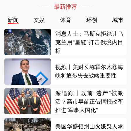
最新推荐
新闻
文娱
体育
环创
城市
消息人士：马斯克拒绝让乌
克兰用“星链”打击俄境内目
标
视频丨美财长称霍尔木兹海
峡将逐步失去战略重要性
深追踪丨战前“遗产”被激
活？高市早苗正借情报改革
推进“军事大国化”
美国华盛顿州山火嫌疑人承