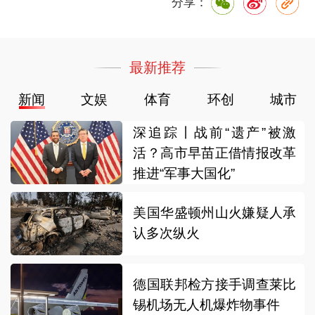
分享：
最新推荐
新闻
文娱
体育
环创
城市
深追踪丨战前“遗产”被激
活？高市早苗正借情报改革
推进“军事大国化”
美国华盛顿州山火嫌疑人承
认多次纵火
德国联邦检方接手调查莱比
锡机场无人机爆炸物事件