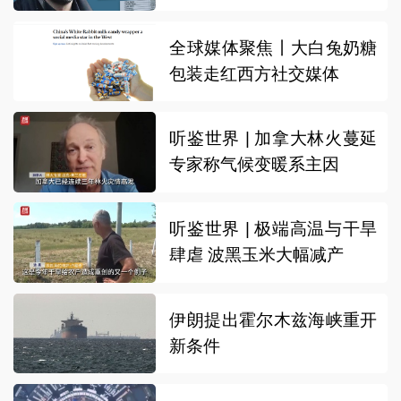
全球媒体聚焦丨大白兔奶糖
包装走红西方社交媒体
听鉴世界 | 加拿大林火蔓延
专家称气候变暖系主因
听鉴世界 | 极端高温与干旱
肆虐 波黑玉米大幅减产
伊朗提出霍尔木兹海峡重开
新条件