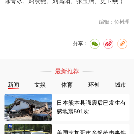
陈青冰、屈凌燕、刘高阳、张玉洁、史卫燕 ）
编辑：位树理
分享：
最新推荐
新闻
文娱
体育
环创
城市
日本熊本县强震后已发生有
感地震591次
美国芝加哥市多起枪击事件