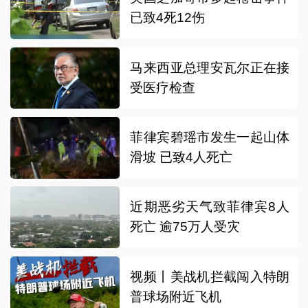
已致4死12伤
马来西亚总理安瓦尔正在接
受医疗检查
菲律宾碧瑶市发生一起山体
滑坡 已致4人死亡
近期恶劣天气致菲律宾8人
死亡 逾75万人受灾
视频丨美战机拦截闯入特朗
普球场附近飞机