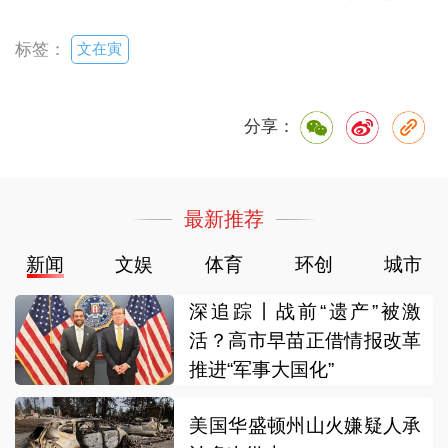
文在寅
标签：
分享：
最新推荐
新闻
文娱
体育
环创
城市
深追踪丨战前“遗产”被激
活？高市早苗正借情报改革
推进“军事大国化”
美国华盛顿州山火嫌疑人承