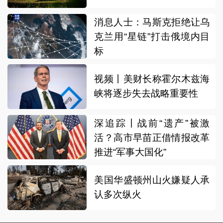
消息人士：马斯克拒绝让乌
克兰用“星链”打击俄境内目
标
视频丨美财长称霍尔木兹海
峡将逐步失去战略重要性
深追踪丨战前“遗产”被激
活？高市早苗正借情报改革
推进“军事大国化”
美国华盛顿州山火嫌疑人承
认多次纵火