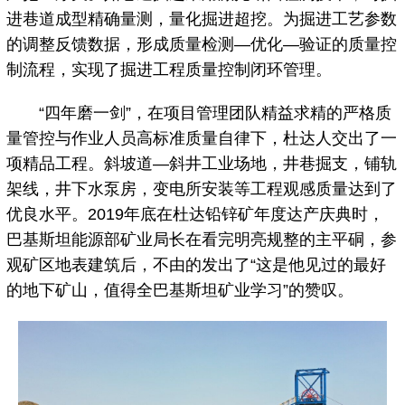
进巷道成型精确量测，量化掘进超挖。为掘进工艺参数
的调整反馈数据，形成质量检测—优化—验证的质量控
制流程，实现了掘进工程质量控制闭环管理。
“四年磨一剑”，在项目管理团队精益求精的严格质
量管控与作业人员高标准质量自律下，杜达人交出了一
项精品工程。斜坡道—斜井工业场地，井巷掘支，铺轨
架线，井下水泵房，变电所安装等工程观感质量达到了
优良水平。2019年底在杜达铅锌矿年度达产庆典时，
巴基斯坦能源部矿业局长在看完明亮规整的主平硐，参
观矿区地表建筑后，不由的发出了“这是他见过的最好
的地下矿山，值得全巴基斯坦矿业学习”的赞叹。