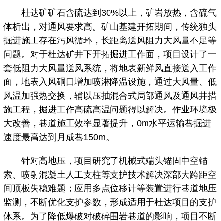
杜达矿矿石含硫达到30%以上，矿岩放热，含硫气
体析出，对通风要求高。矿山基建开拓期间，传统独头
掘进施工存在污风循环，长距离送风阻力大风量不足等
问题。对于杜达矿井下开拓掘进工作面，项目设计了一
套低阻力大风量送风系统，将地表新鲜风直接送入工作
面，地表入风硐口增加喷淋降温设施，通过大风量、低
风温加强热交换，辅以压抽混合式局部通风及通风井措
施工程，掘进工作高硫高温问题得以解决。作业环境极
大改善，巷道施工效率显著提升，0m水平运输巷掘进
速度最高达到月成巷150m。
针对高地压，项目研究了机械式端头锚固中空锚
索、喷射混凝土人工支柱等支护技术解决深部大跨距空
间顶板失稳难题；应用多点位移计等装置进行巷道地压
监测，不断优化支护参数，形成适用于杜达项目的支护
体系。为了降低爆破对破碎围岩巷道的影响，项目不断