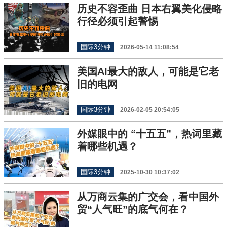
历史不容歪曲 日本右翼美化侵略
行径必须引起警惕
国际3分钟
2026-05-14 11:08:54
美国AI最大的敌人，可能是它老
旧的电网
国际3分钟
2026-02-05 20:54:05
外媒眼中的 “十五五”，热词里藏
着哪些机遇？
国际3分钟
2025-10-30 10:37:02
从万商云集的广交会，看中国外
贸“人气旺”的底气何在？