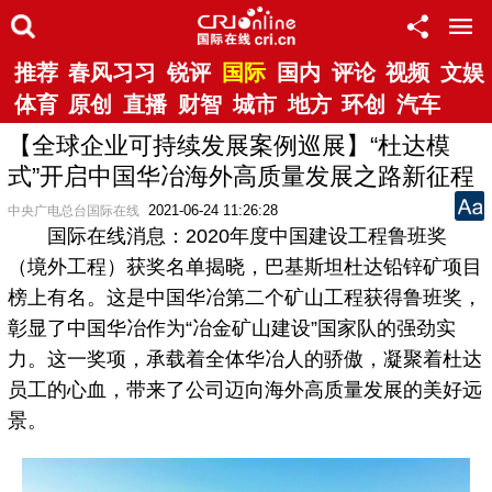
推荐
春风习习
锐评
国际
国内
评论
视频
文娱
体育
原创
直播
财智
城市
地方
环创
汽车
【全球企业可持续发展案例巡展】“杜达模
式”开启中国华冶海外高质量发展之路新征程
2021-06-24 11:26:28
中央广电总台国际在线
国际在线消息：2020年度中国建设工程鲁班奖
（境外工程）获奖名单揭晓，巴基斯坦杜达铅锌矿项目
榜上有名。这是中国华冶第二个矿山工程获得鲁班奖，
彰显了中国华冶作为“冶金矿山建设”国家队的强劲实
力。这一奖项，承载着全体华冶人的骄傲，凝聚着杜达
员工的心血，带来了公司迈向海外高质量发展的美好远
景。