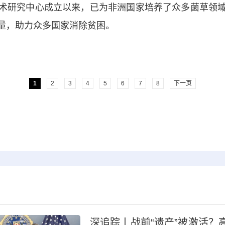
研究中心成立以来，已为非洲国家培养了众多菌草领域
量，助力众多国家消除贫困。
1
2
3
4
5
6
7
8
下一页
深追踪丨战前“遗产”被激活？