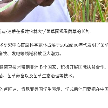
迪·达蒂在福建农林大学菌草园观看菌草的长势。
究中心首席科学家林占熺于20世纪80年代发明了菌
畜牧、发电等领域释放巨大潜力。
菌草技术带到非洲多个国家，积极开展国际扶贫合作。
菌、菌草养畜以及菌草生态治理等技术。
卢旺达、肯尼亚等国学生表示，学成后他们要把在中国
。