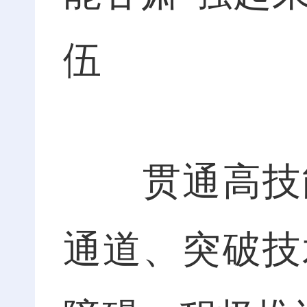
伍
贯通高技能
通道、突破技